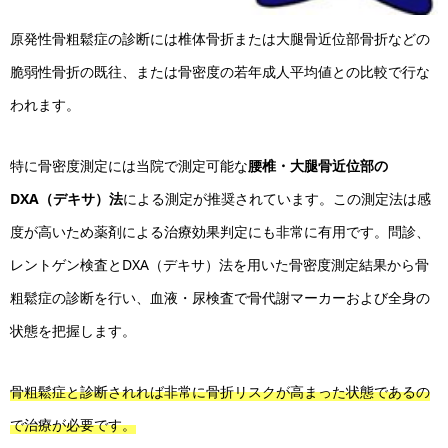
原発性骨粗鬆症の診断には椎体骨折または大腿骨近位部骨折などの
脆弱性骨折の既往、または骨密度の若年成人平均値との比較で行な
われます。
特に骨密度測定には当院で測定可能な
腰椎・大腿骨近位部の
DXA（デキサ）法
による測定が推奨されています。この測定法は感
度が高いため薬剤による治療効果判定にも非常に有用です。問診、
レントゲン検査とDXA（デキサ）法を用いた骨密度測定結果から骨
粗鬆症の診断を行い、血液・尿検査で骨代謝マーカーおよび全身の
状態を把握します。
骨粗鬆症と診断されれば非常に骨折リスクが高まった状態であるの
で治療が必要です。