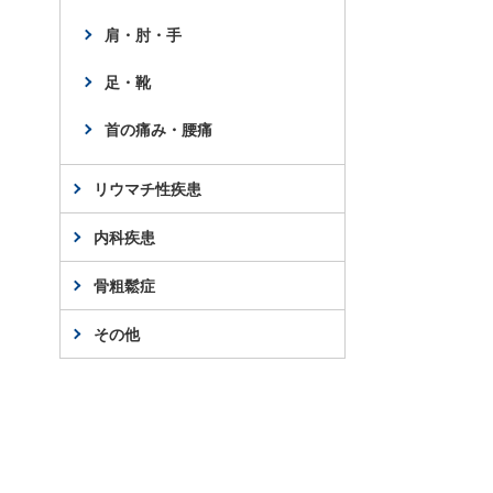
肩・肘・手
足・靴
首の痛み・腰痛
リウマチ性疾患
内科疾患
骨粗鬆症
その他