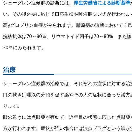
シェーグレン症候群の診断には、
厚生労働省による診断基準
い、その後必要に応じて口唇生検や唾液腺シンチが行われま
高γグロブリン血症がみられます。膠原病の診断において自
抗核抗体は70～80％、リウマトイド因子は70～80%、また診断を
30％にみられます。
治療
シェーグレン症候群の治療では、それぞれの症状に対する治
口の乾きは唾液の分泌を促す薬やその人の症状に合った漢方
ります。
眼の乾きには点眼薬が有効で、近年目の状態に応じた点眼薬
方が行われます。症状が強い場合には涙点プラグという涙が