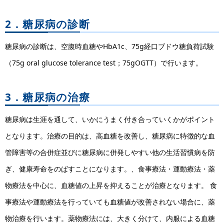
2．糖尿病の診断
糖尿病の診断は、空腹時血糖やHbA1c、75g経口ブドウ糖負荷試験
（75g oral glucose tolerance test；75gOGTT）で行います。
3．糖尿病の治療
糖尿病は生涯を通して、いかにうまく付き合っていくかがポイント
となります。治療の目的は、高血糖を改善し、糖尿病に特徴的な血
管障害等の合併症並びに糖尿病に併発しやすい他の生活習慣病を防
ぎ、健康寿命をのばすことになります。、食事療法・運動療法・薬
物療法を中心に、血糖値の上昇を抑えることが治療となります。 食
事療法や運動療法を行っていても血糖値が改善されない場合に、薬
物治療を行います。薬物療法には、大きく分けて、内服による血糖